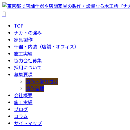
TOP
ナカトの強み
家具製作
什器・内装（店舗・オフィス）
施工実績
協力会社募集
採用について
募集要項
製作・取り付け
製作管理
会社概要
施工実績
ブログ
コラム
サイトマップ