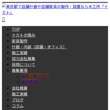
TOP
ナカトの強み
家具製作
什器・内装（店舗・オフィス）
施工実績
協力会社募集
採用について
募集要項
製作・取り付け
製作管理
会社概要
施工実績
ブログ
コラム