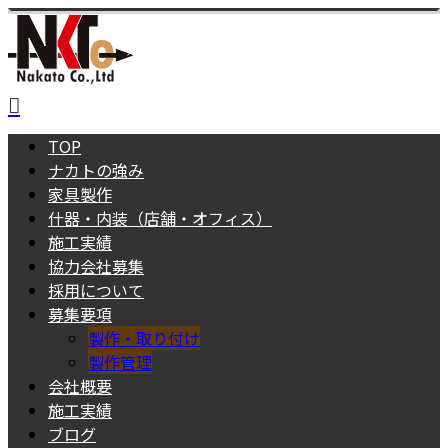
TOP
ナカトの強み
家具製作
什器・内装（店舗・オフィス）
施工実績
協力会社募集
採用について
募集要項
製作・取り付け
製作管理
会社概要
施工実績
ブログ