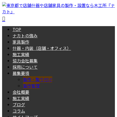
TOP
ナカトの強み
家具製作
什器・内装（店舗・オフィス）
施工実績
協力会社募集
採用について
募集要項
製作・取り付け
製作管理
会社概要
施工実績
ブログ
コラム