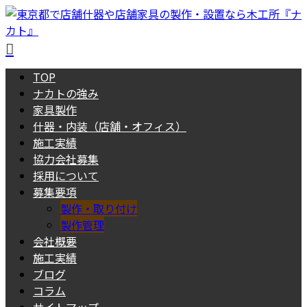
TOP
ナカトの強み
家具製作
什器・内装（店舗・オフィス）
施工実績
協力会社募集
採用について
募集要項
製作・取り付け
製作管理
会社概要
施工実績
ブログ
コラム