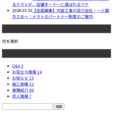
るナカトが、店舗オーナーに選ばれるワケ
2026.03.30
【全国募集】内装工事の協力会社・一人親
方さまへ｜ナカトのパートナー制度のご案内
月別アーカイブ
月を選択
カテゴリー
Q&A
3
お役立ち情報
14
お知らせ
13
施工実績
32
業務紹介
69
求人情報
7