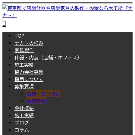
TOP
ナカトの強み
家具製作
什器・内装（店舗・オフィス）
施工実績
協力会社募集
採用について
募集要項
製作・取り付け
製作管理
会社概要
施工実績
ブログ
コラム