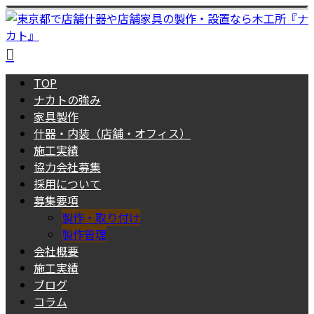
TOP
ナカトの強み
家具製作
什器・内装（店舗・オフィス）
施工実績
協力会社募集
採用について
募集要項
製作・取り付け
製作管理
会社概要
施工実績
ブログ
コラム